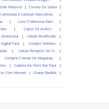
nde Plasticos
Correio Do Sedex
|
|
Camisetas E Camisas Masculinas
|
ue
Core I7 Memoria Ram
|
|
Para
Copos De Acrilico
|
|
 Americana
Celular Modificado
|
|
Digital Para
Compro Dinheiro
|
|
sadas
Cartao Receptor De Tv
|
|
Compra E Venda De Maquinas
|
|
ntes
Cadeira De Ferro Bar Para
|
|
tor Com Internet
Chaise Medida
|
|