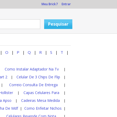
Meu Brick7
Entrar
O
P
Q
R
S
T
|
|
|
|
|
|
|
Como Instalar Adaptador Na Tv
|
|
rt 2
Celular De 3 Chips De Flip
|
|
Correio Consulta De Entrega
|
|
ollister
Capas Celulares Para
|
|
sa Apso
Cadeiras Mesa Medida
|
|
nha De Mdf
Como Enfeitar Nichos
|
|
Celulares Revende Com Nota
|
|