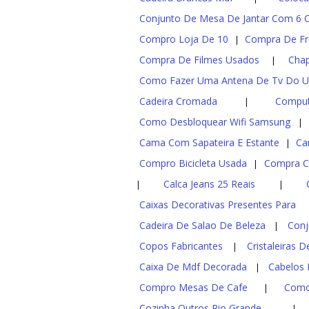
Conjunto De Mesa De Jantar Com 6 
Compro Loja De 10
Compra De Fr
|
Compra De Filmes Usados
Chap
|
Como Fazer Uma Antena De Tv Do U
Cadeira Cromada
Comput
|
Como Desbloquear Wifi Samsung
|
Cama Com Sapateira E Estante
Ca
|
Compro Bicicleta Usada
Compra C
|
Calca Jeans 25 Reais
|
|
Caixas Decorativas Presentes Para
Cadeira De Salao De Beleza
Conj
|
Copos Fabricantes
Cristaleiras 
|
Caixa De Mdf Decorada
Cabelos B
|
Compro Mesas De Cafe
Como
|
Cozinha Outros Rio Grande