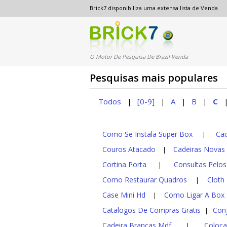
Brick7 disponibiliza uma extensa lista de Venda
O Motor De Pesquisa De Brazil Venda
Pesquisas mais populares
Todos
[0-9]
A
B
C
|
|
|
|
Como Se Instala Super Box
Cai
|
Couros Atacado
Cadeiras Novas
|
Cortina Porta
Consultas Pelos
|
Como Restaurar Quadros
Cloth
|
Case Mini Hd
Como Ligar A Box
|
Catalogos De Compras Gratis
Con
|
Cadeira Brancas Mdf
Coloca
|