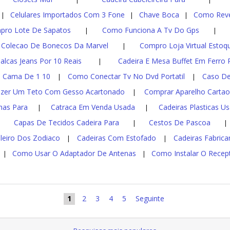
Celulares Importados Com 3 Fone
Chave Boca
Como Reve
|
|
|
pro Lote De Sapatos
Como Funciona A Tv Do Gps
|
|
Colecao De Bonecos Da Marvel
Compro Loja Virtual Estoq
|
alcas Jeans Por 10 Reais
Cadeira E Mesa Buffet Em Ferro 
|
Cama De 1 10
Como Conectar Tv No Dvd Portatil
Caso De
|
|
|
zer Um Teto Com Gesso Acartonado
Comprar Aparelho Cartao 
|
has Para
Catraca Em Venda Usada
Cadeiras Plasticas U
|
|
Capas De Tecidos Cadeira Para
Cestos De Pascoa
|
|
leiro Dos Zodiaco
Cadeiras Com Estofado
Cadeiras Fabrica
|
|
Como Usar O Adaptador De Antenas
Como Instalar O Recep
|
|
1
2
3
4
5
Seguinte