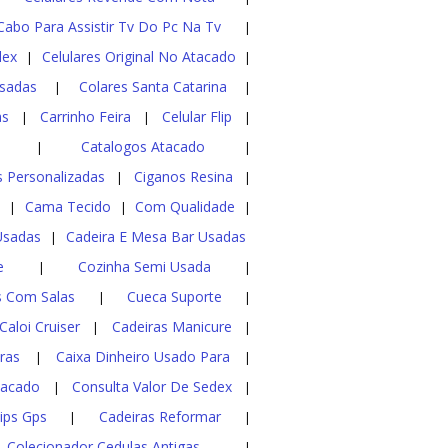
Cabo Para Assistir Tv Do Pc Na Tv
|
lex
Celulares Original No Atacado
|
|
sadas
Colares Santa Catarina
|
|
as
Carrinho Feira
Celular Flip
|
|
|
Catalogos Atacado
|
|
 Personalizadas
Ciganos Resina
|
|
s
Cama Tecido
Com Qualidade
|
|
|
Usadas
Cadeira E Mesa Bar Usadas
|
e
Cozinha Semi Usada
|
|
s Com Salas
Cueca Suporte
|
|
Caloi Cruiser
Cadeiras Manicure
|
|
ras
Caixa Dinheiro Usado Para
|
|
tacado
Consulta Valor De Sedex
|
|
hips Gps
Cadeiras Reformar
|
|
Colecionador Cedulas Antigas
|
|