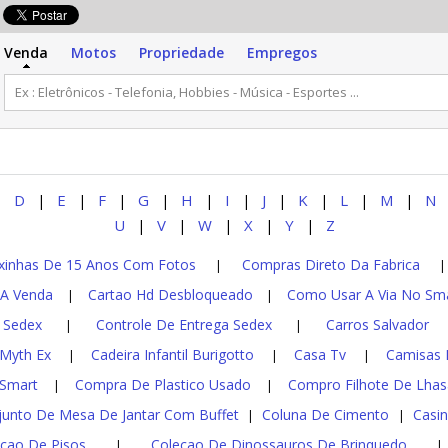
Venda
Motos
Propriedade
Empregos
D
E
F
G
H
I
J
K
L
M
N
|
|
|
|
|
|
|
|
|
|
|
U
V
W
X
Y
Z
|
|
|
|
|
xinhas De 15 Anos Com Fotos
Compras Direto Da Fabrica
|
 A Venda
Cartao Hd Desbloqueado
Como Usar A Via No Sma
|
|
 Sedex
Controle De Entrega Sedex
Carros Salvador
|
|
 Myth Ex
Cadeira Infantil Burigotto
Casa Tv
Camisas H
|
|
|
 Smart
Compra De Plastico Usado
Compro Filhote De Lha
|
|
junto De Mesa De Jantar Com Buffet
Coluna De Cimento
Casi
|
|
cao De Pisos
Colecao De Dinossauros De Brinquedo
|