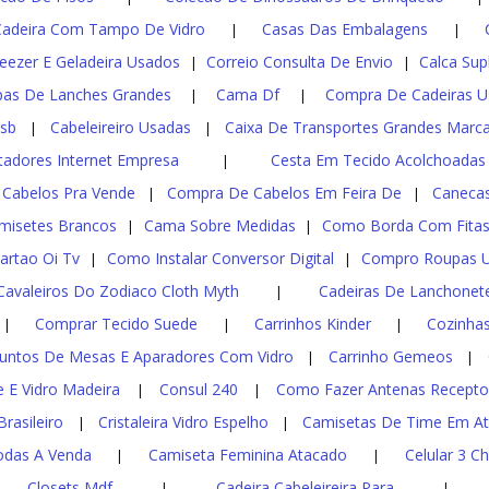
Cadeira Com Tampo De Vidro
Casas Das Embalagens
|
|
eezer E Geladeira Usados
Correio Consulta De Envio
Calca Sup
|
|
as De Lanches Grandes
Cama Df
Compra De Cadeiras U
|
|
sb
Cabeleireiro Usadas
Caixa De Transportes Grandes Marc
|
|
adores Internet Empresa
Cesta Em Tecido Acolchoadas
|
Cabelos Pra Vende
Compra De Cabelos Em Feira De
Canecas
|
|
misetes Brancos
Cama Sobre Medidas
Como Borda Com Fita
|
|
artao Oi Tv
Como Instalar Conversor Digital
Compro Roupas 
|
|
Cavaleiros Do Zodiaco Cloth Myth
Cadeiras De Lanchonet
|
Comprar Tecido Suede
Carrinhos Kinder
Cozinha
|
|
|
untos De Mesas E Aparadores Com Vidro
Carrinho Gemeos
|
|
De E Vidro Madeira
Consul 240
Como Fazer Antenas Recepto
|
|
rasileiro
Cristaleira Vidro Espelho
Camisetas De Time Em A
|
|
das A Venda
Camiseta Feminina Atacado
Celular 3 C
|
|
Closets Mdf
Cadeira Cabeleireira Para
|
|