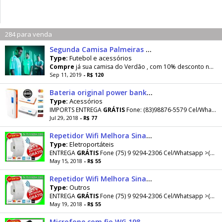
284 para venda
Segunda Camisa Palmeiras 2019/20
Type:
Futebol e acessórios
Compre
já sua camisa do Verdão , com 10% desconto no Boleto , depósito ou transferência
Sep 11, 2019
- R$ 120
Bateria original power bank pineng 10.000 ah - entrega grátis
Type:
Acessórios
IMPORTS ENTREGA
GRÁTIS
Fone: (83)98876-5579 Cel/Whatsapp: (83)98876-5579 SOLICITE NO WHATSAPP
Jul 29, 2018
- R$ 77
Repetidor Wifi Melhora Sinal 300mbps Amplificador Roteador -Novo-Entrega Grátis
Type:
Eletroportáteis
ENTREGA
GRÁTIS
Fone (75) 9 9294-2306 Cel/Whatsapp >(75) 9 9294-2306 >>>>>>>
May 15, 2018
- R$ 55
Repetidor Wifi Melhora Sinal 300mbps Amplificador Roteador -Novo-Entrega Grátis
Type:
Outros
ENTREGA
GRÁTIS
Fone (75) 9 9294-2306 Cel/Whatsapp >(75) 9 9294-2306 >>>>>>>
May 19, 2018
- R$ 55
Microfone com fio WG 198 -Novo- Entrega Grátis