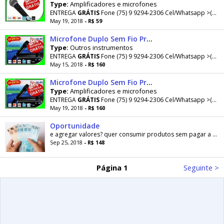
Type:
Amplificadores e microfones
ENTREGA
GRÁTIS
Fone (75) 9 9294-2306 Cel/Whatsapp >(75) 9 9294-2306 >>>>>>>
May 19, 2018
- R$ 59
Microfone Duplo Sem Fio Profissional Vhf Wg-005 - Bivolt - Igreja - Novo - Entrega Grátis
Type:
Outros instrumentos
ENTREGA
GRÁTIS
Fone (75) 9 9294-2306 Cel/Whatsapp >(75) 9 9294-2306 >>>>>>>
May 15, 2018
- R$ 160
Microfone Duplo Sem Fio Profissional Vhf Wg-005 - Bivolt - Igreja - Novo - Entrega Grátis
Type:
Amplificadores e microfones
ENTREGA
GRÁTIS
Fone (75) 9 9294-2306 Cel/Whatsapp >(75) 9 9294-2306 >>>>>>>
May 19, 2018
- R$ 160
Oportunidade
e agregar valores? quer consumir produtos sem pagar a preço de
Sep 25, 2018
- R$ 148
Página 1
Seguinte >