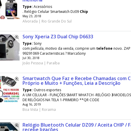
Type:
Acessórios
. Relógio Celular Smartwatch Dz09
Chip
May 23, 2018
Alvorada | Rio Grande Do Sul
Sony Xperia Z3 Dual Chip D6633
Type:
Sony
com película, motivo da venda, comprei um
telefone
novo. ZAP 
99291069 Caracteristicas ? MarcaSony
Jul 30, 2018
João Pessoa | Paraíba
Smartwatch Que Faz e Recebe Chamadas com C
Próprio e Muito + Funções, Leia a Descrição
Type:
Outros esportes
A UM CELULAR - FUNÇÕES SMART WHATCH -RELÓGIO
3
MODELOS 
DE RELÓGIOS NA TELA 1-PRIMEIRO **QR CODE
Aug 16, 2019
Boa Vista | Roraima
Relógio Bluetooth Celular DZ09 / Aceita CHIP / F
recebe ligações