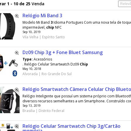
ar 1 - 10 de 25
Venda
Relógio Mi Band 3
Modelo Mi Band
3
Idioma Portugues Com uma nova tela de toqu
impermeável,
chip
NFC
Sep 10, 2019
Vila Velha | Espírito Santo
Dz09 Chip 3g + Fone Bluet Samsung
Type:
Acessórios
. Relógio Celular Smartwatch Dz09
Chip
May 10, 2018
Alvorada | Rio Grande Do Sul
Relógio Smartwatch Câmera Celular Chip Bluet
Relógio Inteligente que possuí um sistema próprio com Bluetoot
diversos recursos semelhantes a um Smartphone. Construído com
Sep 13, 2019
Brasilia | Distrito Federal
Relógio Celular Smartwatch Chip 3g/Cartão
memória