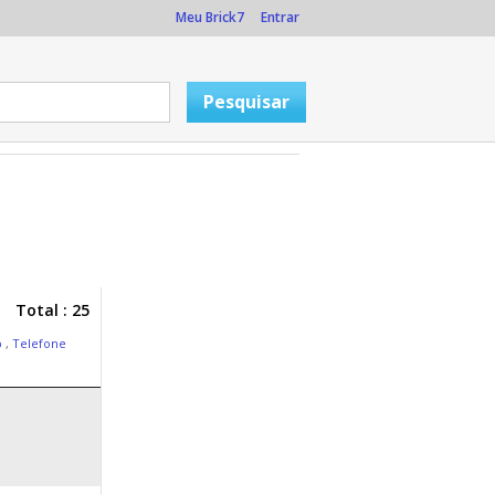
Meu Brick7
Entrar
Total : 25
p
,
Telefone