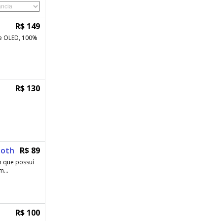
R$ 149
e OLED, 100%
R$ 130
ooth
R$ 89
h que possuí
...
R$ 100