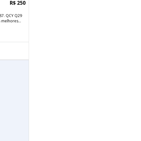
R$ 250
287. QCY Q29
 melhores...