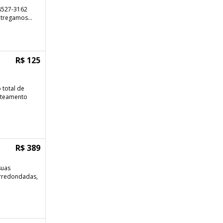
98527-3162
tregamos...
R$ 125
total de
Jateamento
R$ 389
suas
arredondadas,