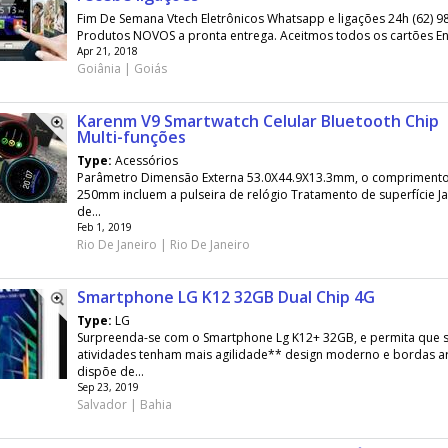
Fim De Semana Vtech Eletrônicos Whatsapp e ligações 24h (62) 
Produtos NOVOS a pronta entrega. Aceitmos todos os cartões En
Apr 21, 2018
Goiânia | Goiás
Karenm V9 Smartwatch Celular Bluetooth Chip
Multi-funções
Type:
Acessórios
Parâmetro Dimensão Externa 53.0X44.9X13.3mm, o comprimento 
250mm incluem a pulseira de relógio Tratamento de superfície 
de...
Feb 1, 2019
Rio De Janeiro | Rio De Janeiro
Smartphone LG K12 32GB Dual Chip 4G
Type:
LG
Surpreenda-se com o Smartphone Lg K12+ 32GB, e permita que 
atividades tenham mais agilidade** design moderno e bordas 
dispõe de...
Sep 23, 2019
Salvador | Bahia