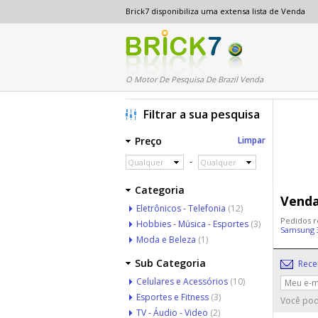
Brick7 disponibiliza uma extensa lista de Venda
O Motor De Pesquisa De Brazil Venda
Filtrar a sua pesquisa
Preço
Limpar
-
Qualquer
Qualquer
Categoria
Venda
Eletrônicos - Telefonia
(12)
Pedidos r
Hobbies - Música - Esportes
(3)
Samsung 
Moda e Beleza
(1)
Sub Categoria
Rece
Celulares e Acessórios
(10)
Esportes e Fitness
(3)
Você pod
TV - Áudio - Video
(2)