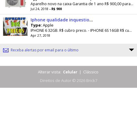
Aparelho novo na caixa Garantia de 1 ano R$ 900,00 para retirar em mãos R$ 1200,00 instalado ( garantia de 1 ano na instalação e equipamento)...
Jul 24, 2018
- R$ 900
Iphone qualidade inquestionavel
Type:
Apple
IPHONE 6 32GB. R$ cubro preco. - IPHONE 6S 16GB R$ cubro preco - IPHONE 6S 64GB R$ cubro preco - IPHONE 6S PLUS 16GB R$ cubro preco - IPHONE 6S...
Apr 27, 2018
Receba alertas por email para o último
Alterar vista:
Celular
|
Clássico
Direitos de Autor © 2026 Brick7