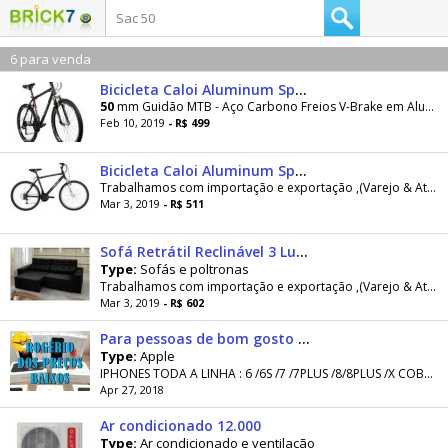
6 para venda
Bicicleta Caloi Aluminum Sport Aro 26 21 Marchas com Suspensão Dianteira MTB - Preto
50
mm Guidão MTB - Aço Carbono Freios V-Brake em Aluminio Paralamas Não Manoplas Plásticas Corrente
Feb 10, 2019
- R$ 499
Bicicleta Caloi Aluminum Sport Aro 26 21 Marchas com Suspensão Dianteira MTB - Preto
Trabalhamos com importação e exportação ,(Varejo & Atacado) todos produtos são novos lacrados na caixa com Nota Fiscal Paulista e garantia de um...
Mar 3, 2019
- R$ 511
Sofá Retrátil Reclinável 3 Lugares Chapecó - Catarina
Type:
Sofás e poltronas
Trabalhamos com importação e exportação ,(Varejo & Atacado) todos produtos são novos lacrados na caixa com Nota Fiscal Paulista e garantia de um...
Mar 3, 2019
- R$ 602
Para pessoas de bom gosto IPHONE
Type:
Apple
IPHONES TODA A LINHA : 6 /6S /7 /7PLUS /8/8PLUS /X COBRIMOS PREÇOS A VISTA EM DINHEIRO SEM TROCA SEM CARTAO , DE ANUNCIANTES FREQUENTES E...
Apr 27, 2018
Ar condicionado 12.000
Type:
Ar condicionado e ventilação