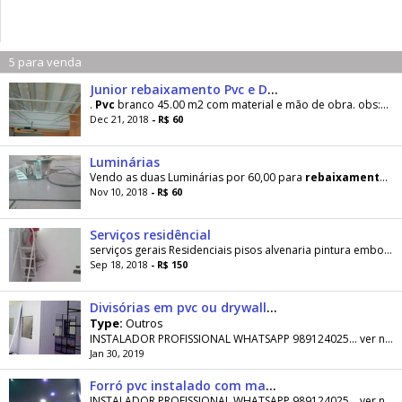
5 para venda
Junior rebaixamento Pvc e Drywall zap 21 995967220
.
Pvc
branco 45.00 m2 com material e mão de obra. obs:Pvc colorido apart de 70.00m2 Obs:em local
Dec 21, 2018
- R$ 60
Luminárias
Vendo as duas Luminárias por 60,00 para
rebaixamento
de
Nov 10, 2018
- R$ 60
Serviços residêncial
serviços gerais Residenciais pisos alvenaria pintura embolso
Sep 18, 2018
- R$ 150
Divisórias em pvc ou drywall parcelado no cartão
Type:
Outros
INSTALADOR PROFISSIONAL WHATSAPP 989124025... ver número FIXO VIVO 3807-3979 CELULAR (OI) 989124025... ver número MANDE SUAS MEDIDAS PELO...
Jan 30, 2019
Forró pvc instalado com material 10x sem juros no cartão
INSTALADOR PROFISSIONAL WHATSAPP 989124025... ver número FIXO VIVO 3807-3979 CELULAR (OI) 989124025... ver número MANDE SUAS MEDIDAS PELO...