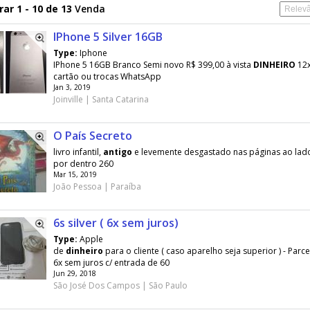
ar 1 - 10 de 13
Venda
IPhone 5 Silver 16GB
Type:
Iphone
IPhone 5 16GB Branco Semi novo R$ 399,00 à vista
DINHEIRO
12x
cartão ou trocas WhatsApp
Jan 3, 2019
Joinville | Santa Catarina
O País Secreto
livro infantil,
antigo
e levemente desgastado nas páginas ao lad
por dentro 260
Mar 15, 2019
João Pessoa | Paraíba
6s silver ( 6x sem juros)
Type:
Apple
de
dinheiro
para o cliente ( caso aparelho seja superior ) - Par
6x sem juros c/ entrada de 60
Jun 29, 2018
São José Dos Campos | São Paulo