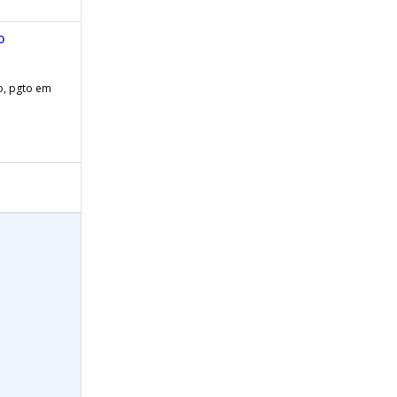
o
o, pgto em