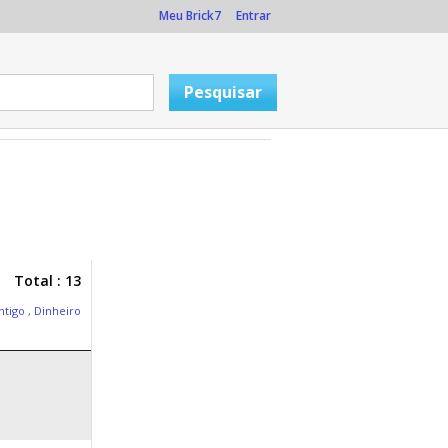
Meu Brick7
Entrar
Total : 13
ntigo
,
Dinheiro