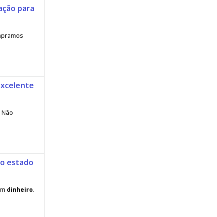
ação para
mpramos
excelente
. Não
to estado
 em
dinheiro
.