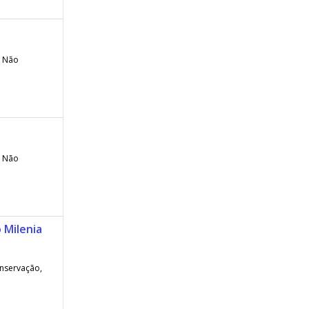
. Não
. Não
 Milenia
onservação,