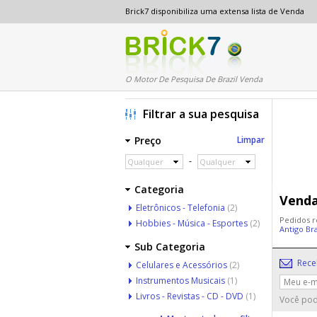
Brick7 disponibiliza uma extensa lista de Venda
O Motor De Pesquisa De Brazil Venda
Filtrar a sua pesquisa
Preço
Limpar
-
Qualquer
Qualquer
Categoria
Venda
Eletrônicos - Telefonia
(2)
Pedidos r
Hobbies - Música - Esportes
(2)
Antigo Br
Sub Categoria
Rece
Celulares e Acessórios
(2)
Instrumentos Musicais
(1)
Livros - Revistas - CD - DVD
(1)
Você pod