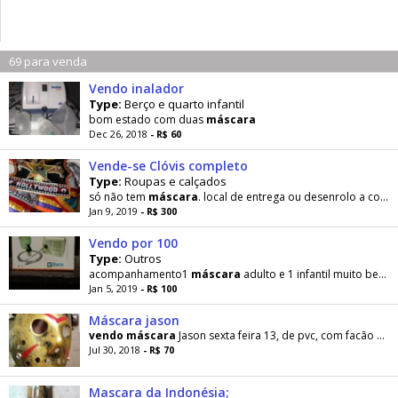
69 para venda
Vendo inalador
Type:
Berço e quarto infantil
bom estado com duas
máscara
Dec 26, 2018
- R$ 60
Vende-se Clóvis completo
Type:
Roupas e calçados
só não tem
máscara
. local de entrega ou desenrolo a combinar
Jan 9, 2019
- R$ 300
Vendo por 100
Type:
Outros
acompanhamento1
máscara
adulto e 1 infantil muito bem conservado
Jan 5, 2019
- R$ 100
Máscara jason
vendo
máscara
Jason sexta feira 13, de pvc, com facão de madeira , para festas a fantasia .apenas
Jul 30, 2018
- R$ 70
Mascara da Indonésia;