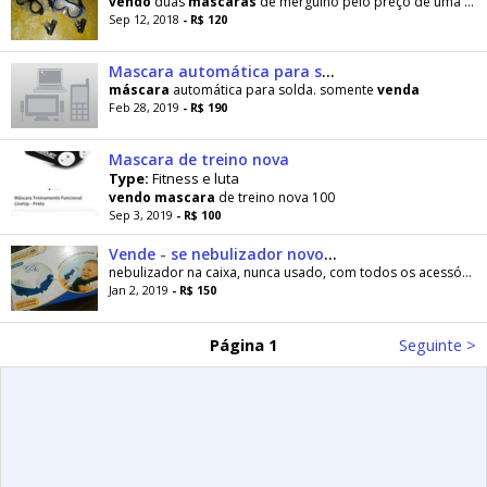
vendo
duas
mascaras
de mergulho pelo preço de uma ,valor negociável
Sep 12, 2018
- R$ 120
Mascara automática para solda
máscara
automática para solda. somente
venda
Feb 28, 2019
- R$ 190
Mascara de treino nova
Type:
Fitness e luta
vendo
mascara
de treino nova 100
Sep 3, 2019
- R$ 100
Vende - se nebulizador novo na caixa
nebulizador na caixa, nunca usado, com todos os acessórios 2
Jan 2, 2019
- R$ 150
Página 1
Seguinte >