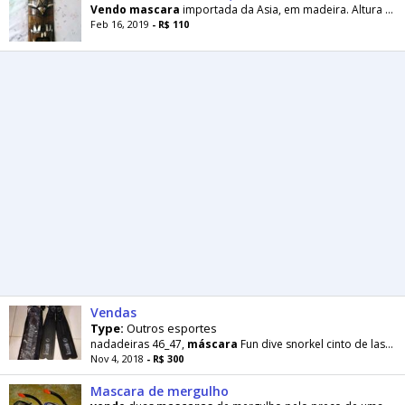
Vendo
mascara
importada da Asia, em madeira. Altura de 1 metro. Largura 0,15 cm. Sem defeitos
Feb 16, 2019
- R$ 110
Vendas
Type:
Outros esportes
nadadeiras 46_47,
máscara
Fun dive snorkel cinto de lastro,faca fio carbono
Nov 4, 2018
- R$ 300
Mascara de mergulho