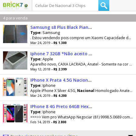
4 para venda
Samsung s8 Plus Black Piano - Leia todo o anuncio
Type:
Samsung
. Estou vendendo pois comprei um Xiaomi Capacidade de armazenamento de 64 GB Memoria RAM 4 GB Dual
Mar 24, 2019
- R$ 1.300
Iphone 7 32GB *Não aceito Trocas* Na Caixa Lacrada Nota Fiscal Nacional Novo
Type:
Apple
Aparelho novo, CAIXA LACRADA, Anatel - Somente na cor Preto Fosco (Black Matte) Resistência à água, respingos e poeira.(IP67) - Não aceitamos...
May 12, 2018
- R$ 2.399
IPhone X Prata 4.5G Nacional Hexa Core 3GB Tela 5.8", Dual Câm, Novíss, Cx, NF, Gar Troco
Type:
Iphone
Apple iPhone X Silver 4.5G,
Nacional
Homologado Anatel, 64GB, Processador A11 Bionic Hexa Core, 3GB
Mar 24, 2019
- R$ 4.200
IPhone 8 4G Preto 64GB Hexa Core, 3GB Ram, Tela 4.7?, Câm 12MP, Novo, Caixa, NF, Gar Troco
Type:
Iphone
===>> Vem pro WhatsApp Negociar (81) 9998.5.0689 com Figueiredo === ============================================= ===>> SÓ NEGOCIE...
Feb 14, 2019
- R$ 2.800