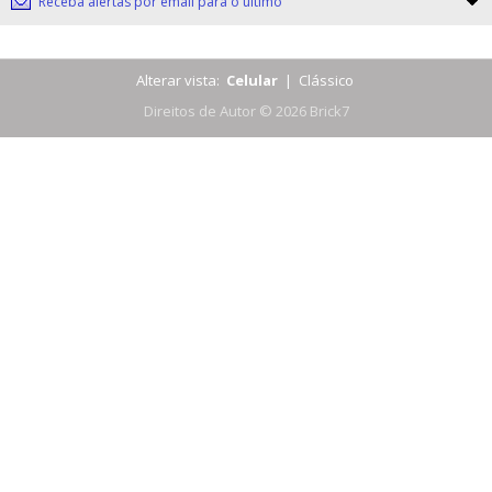
Receba alertas por email para o último
Alterar vista:
Celular
|
Clássico
Direitos de Autor © 2026 Brick7