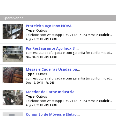
6 para venda
Prateleira Aço Inox NOVA
Type:
Outros
Telefone com WhatsApp 19 9 7172 - 5084 Mesa e
cadeiras
d
Aug 21, 2018
- R$ 1.200
Pia Restaurante Aço Inox 3 Cubas
com estrutura reforçada e com garantia Em conformidade com Supermercados, Açougues, Restaurantes,
Nov 18, 2018
- R$ 1.800
Mesas e Cadeiras Usadas para bares e restaurantes / Abrir e fechar
Type:
Outros
com estrutura reforçada e com garantia Em conformidade com Supermercados, Açougues, Restaurantes,
Dec 12, 2018
- R$ 260
Moedor de Carne Industrial Caf
Type:
Outros
Telefone com WhatsApp 19 9 7172 - 5084 Mesa e
cadeiras
d
Aug 21, 2018
- R$ 1.200
Conjunto de Móveis e Eletrodomésticos