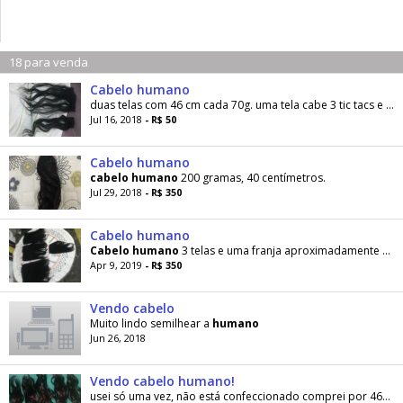
18 para venda
Cabelo humano
duas telas com 46 cm cada 70g. uma tela cabe 3 tic tacs e a outra 2 q não estão includos. não faço menos
Jul 16, 2018
- R$ 50
Cabelo humano
cabelo
humano
200 gramas, 40 centímetros.
Jul 29, 2018
- R$ 350
Cabelo humano
Cabelo
humano
3 telas e uma franja aproximadamente 42 cm ótimo estado, preço barato.
Apr 9, 2019
- R$ 350
Vendo cabelo
Muito lindo semilhear a
humano
Jun 26, 2018
Vendo cabelo humano!
usei só uma vez, não está confeccionado comprei por 460 reais tem 40 centímetros só não sei quantas gramas tem.quem tiver realmente interesse...