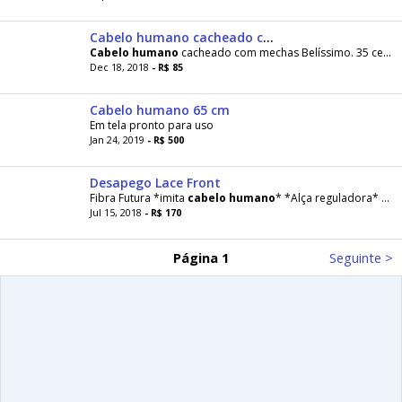
Cabelo humano cacheado com mechas!
Cabelo
humano
cacheado com mechas Belíssimo. 35 centímetros 100 gramas somente 85,00 reais
Dec 18, 2018
- R$ 85
Cabelo humano 65 cm
Em tela pronto para uso
Jan 24, 2019
- R$ 500
Desapego Lace Front
Fibra Futura *imita
cabelo
humano
* *Alça reguladora* *Pentes internos * para mais fotos chegar
Jul 15, 2018
- R$ 170
Página 1
Seguinte >